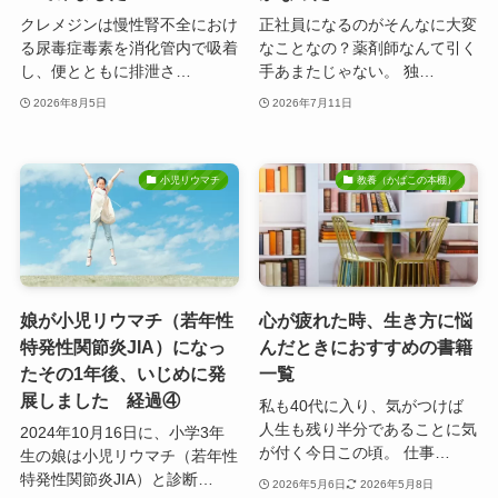
クレメジンは慢性腎不全におけ
正社員になるのがそんなに大変
る尿毒症毒素を消化管内で吸着
なことなの？薬剤師なんて引く
し、便とともに排泄さ…
手あまたじゃない。 独…
2026年8月5日
2026年7月11日
小児リウマチ
教養（かばこの本棚）
娘が小児リウマチ（若年性
心が疲れた時、生き方に悩
特発性関節炎JIA）になっ
んだときにおすすめの書籍
たその1年後、いじめに発
一覧
展しました 経過④
私も40代に入り、気がつけば
人生も残り半分であることに気
2024年10月16日に、小学3年
が付く今日この頃。 仕事…
生の娘は小児リウマチ（若年性
特発性関節炎JIA）と診断…
2026年5月6日
2026年5月8日