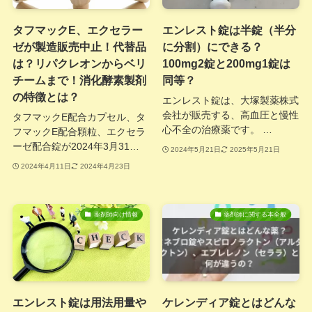
タフマックE、エクセラー
エンレスト錠は半錠（半分
ゼが製造販売中止！代替品
に分割）にできる？
は？リパクレオンからベリ
100mg2錠と200mg1錠は
チームまで！消化酵素製剤
同等？
の特徴とは？
エンレスト錠は、大塚製薬株式
会社が販売する、高血圧と慢性
タフマックE配合カプセル、タ
心不全の治療薬です。 …
フマックE配合顆粒、エクセラ
ーゼ配合錠が2024年3月31…
2024年5月21日
2025年5月21日
2024年4月11日
2024年4月23日
薬剤師向け情報
薬剤師に関する本全般
エンレスト錠は用法用量や
ケレンディア錠とはどんな