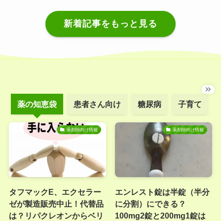
新着記事をもっと見る
薬の知恵袋
患者さん向け
糖尿病
子育て
薬剤師向け情報
薬剤師向け情報
タフマックE、エクセラー
エンレスト錠は半錠（半分
ゼが製造販売中止！代替品
に分割）にできる？
は？リパクレオンからベリ
100mg2錠と200mg1錠は