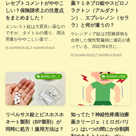
レセプトコメントがややこ
薬？ミネブロ錠やスピロノ
しい？保険請求上の注意点
ラクトン（アルダクト
をまとめました！
ン）、エプレレノン（セラ
ラ）と何が違うの？
エンレスト錠は大変良い薬なの
ですが、タイトルの通り、用法
ケレンディア錠は2型糖尿病を
用量がややこしい薬で…
合併した慢性腎臓病に適応が通
っている、2022年6月に…
2025年8月2日
2026年5月30日
2024年3月3日
2025年12月26日
糖尿病に関して
薬剤師向け情報
リベルサス錠とビスホスホ
知ってた？神経性疼痛治療
ネート製剤（BP製剤）が
薬タリージェ（ミロガバリ
同時に処方！服用方法は？
ン）はいつの間にか分割調