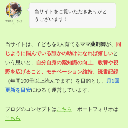
当サイトをご覧いただきありがと
うございます！
管理人 かば
こ
当サイトは、子どもを2人育てる
ママ薬剤師
が、
同
じように悩んでいる誰かの助けになれば嬉しい
と
いう思いと、
自分自身の薬知識の向上、教養や視
野を広げること、モチベーション維持
、読書記録
（
年間100冊以上読んでます）を目的とし、
月1回
更新を目安
にゆるく運営しています。
ブログのコンセプトは
こちら
ポートフォリオは
こちら