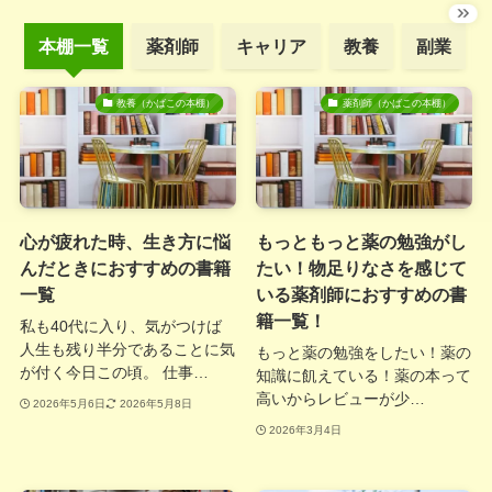
本棚一覧
薬剤師
キャリア
教養
副業
教養（かばこの本棚）
薬剤師（かばこの本棚）
心が疲れた時、生き方に悩
もっともっと薬の勉強がし
んだときにおすすめの書籍
たい！物足りなさを感じて
一覧
いる薬剤師におすすめの書
籍一覧！
私も40代に入り、気がつけば
人生も残り半分であることに気
もっと薬の勉強をしたい！薬の
が付く今日この頃。 仕事…
知識に飢えている！薬の本って
高いからレビューが少…
2026年5月6日
2026年5月8日
2026年3月4日