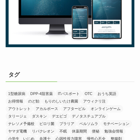
タグ
1型糖尿病
DPP-4阻害薬
ITパスポート
OTC
おうち英語
お得情報
のど飴
もりのしいたけ農園
アウィクリ注
アウトレット
アカルボース
アフターピル
オンラインゲーム
タリージェ
ダスキン
デエビゴ
デノタスチュアブル
ナレソメ予備校
ピロリ菌
プラリア
ベルソムラ
モチベーション
ヤマダ電機
リパクレオン
不眠
休薬期間
便秘
勉強会情報
小学生 いじめ
弁護士
心因性視力障害
慢性心不全
整腸剤