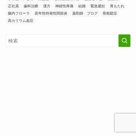
正社員
歯科治療
漢方
神経性疼痛
結婚
緊急避妊
胃もたれ
腸内フローラ
若年性特発性関節炎
薬剤師 ブログ
骨粗鬆症
高カリウム血症