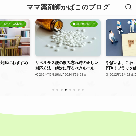
ママ薬剤師かばこのブログ
糖尿病に関して
PTAトラブル、退会
み忘れ時の正しい
やばいよ、こわいよ、おかしいよ
高カリウム血症
守るべきルール
PTA！ブラック編その１
説！ビルタサや
は？
024年5月23日
2022年11月22日
2024年10月2日
2025年11月5日