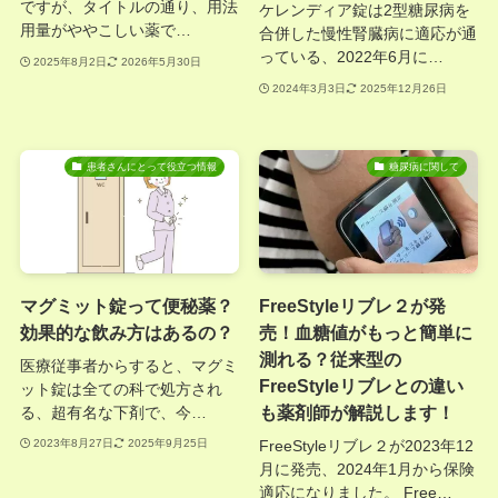
ですが、タイトルの通り、用法
ケレンディア錠は2型糖尿病を
用量がややこしい薬で…
合併した慢性腎臓病に適応が通
っている、2022年6月に…
2025年8月2日
2026年5月30日
2024年3月3日
2025年12月26日
患者さんにとって役立つ情報
糖尿病に関して
マグミット錠って便秘薬？
FreeStyleリブレ２が発
効果的な飲み方はあるの？
売！血糖値がもっと簡単に
測れる？従来型の
医療従事者からすると、マグミ
FreeStyleリブレとの違い
ット錠は全ての科で処方され
も薬剤師が解説します！
る、超有名な下剤で、今…
FreeStyleリブレ２が2023年12
2023年8月27日
2025年9月25日
月に発売、2024年1月から保険
適応になりました。 Free…