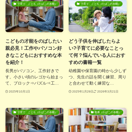
子育て、こども（かばこの本棚）
子育て、こども（かばこの本棚）
こどもの才能をのばしたい
どう子供を伸ばしたらよ
親必見！工作やパソコン好
い?子育てに必要なことっ
きなこどもにおすすめな本
て何？悩んでいる人におす
を紹介！
すめの書籍一覧
長男がパソコン、工作好きで
幼稚園や保育園の時から少しず
す。小さい頃のレゴから始まっ
つ、先生の話を聞く練習、周り
て、ブロック⇒パズル⇒工…
と合わせて動く練習な…
2025年10月1日
2025年1月29日
2026年3月21日
子育て、こども（かばこの本棚）
教養（かばこの本棚）