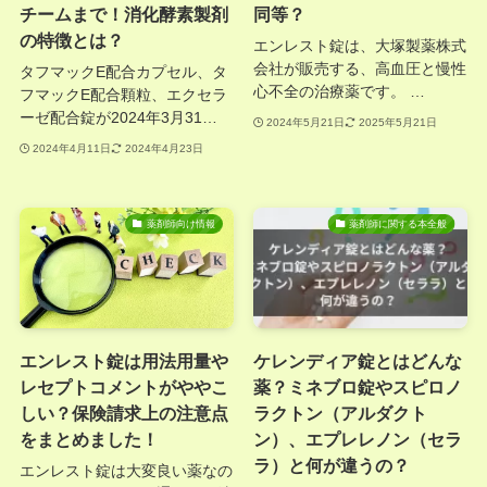
チームまで！消化酵素製剤
同等？
の特徴とは？
エンレスト錠は、大塚製薬株式
会社が販売する、高血圧と慢性
タフマックE配合カプセル、タ
心不全の治療薬です。 …
フマックE配合顆粒、エクセラ
ーゼ配合錠が2024年3月31…
2024年5月21日
2025年5月21日
2024年4月11日
2024年4月23日
薬剤師向け情報
薬剤師に関する本全般
エンレスト錠は用法用量や
ケレンディア錠とはどんな
レセプトコメントがややこ
薬？ミネブロ錠やスピロノ
しい？保険請求上の注意点
ラクトン（アルダクト
をまとめました！
ン）、エプレレノン（セラ
ラ）と何が違うの？
エンレスト錠は大変良い薬なの