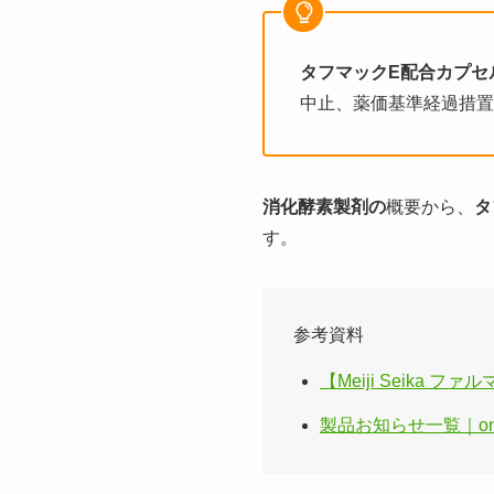
タフマックE配合カプセ
中止、薬価基準経過措置
消化酵素製剤の
概要から、
タ
す。
参考資料
【Meiji Seik
製品お知らせ一覧｜ono m