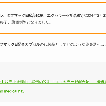
ル、タフマックE配合顆粒
、
エクセラーゼ配合錠
が2024年3
終了、薬価削除となりました。
フマックE配合カプセル
の代替品としてどのような薬を選べば
a ファルマ】販売中止理由、異例の説明‐「エクセラーゼ配合錠」、
edical navi