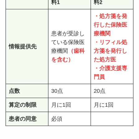
料1
料2
・
処方箋を発
行した保険医
患者が受診し
療機関
ている保険医
・リフィル処
情報提供先
療機関
（歯科
方箋を発行し
を含む）
た処方医
・介護支援専
門員
点数
30点
20点
算定の制限
月に1回
月に1回
患者の同意
必須