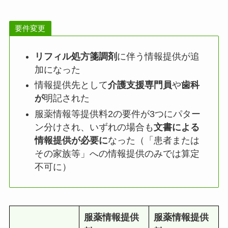
要件変更
リフィル処方箋調剤
に伴う情報提供が追
加になった
情報提供先として
介護支援専門員
や
歯科
が
明記された
服薬情報等提供料2の要件が3つにパター
ン分けされ、いずれの場合も
文書による
情報提供が必要に
なった（「患者または
その家族等」への情報提供のみでは算定
不可に）
服薬情報提供
服薬情報提供