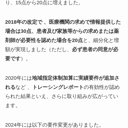
り、15点から20点に増えました。
2018年の改定で 、医療機関の求めで情報提供した
場合は
30点
、患者及び家族等からの求めまたは薬
剤師が必要性を認めた場合を
20点
と、細分化と増
額が実現しました（ただし、
必ず患者の同意が必
要です
）。
2020年には
地域指定体制加算に実績要件が追加さ
れる
など 、
トレーシングレポート
の有効性が認め
られた結果といえ、さらに取り組みが広がってい
ます。
2024年には以下の要件変更がありました。