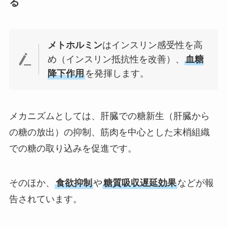
る
メトホルミン
はインスリン感受性を高
め（インスリン抵抗性を改善）、
血糖
降下作用
を発揮します。
メカニズムとしては、肝臓での糖新生（肝臓から
の糖の放出）の抑制、筋肉を中心とした末梢組織
での糖の取り込みを促進です。
そのほか、
食欲抑制
や
糖質吸収遅延効果
などが報
告されています。