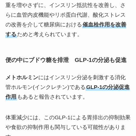
重を増やさずに、インスリン抵抗性を改善し、さ
らに血管内皮機能やリポ蛋白代謝、酸化ストレス
の改善を介して糖尿病における
催血栓作用を改善
する
ためと考えられています。
便の中にブドウ糖を排泄 GLP-1の分泌も促進
メトホルミン
にはインスリン分泌を刺激する消化
管ホルモン(インクレチン)である
GLP-1の分泌促進
作用
もあると報告されています。
体重減少には、このGLP-1による胃排出の抑制効果
や食欲の抑制作用も関与している可能性がありま