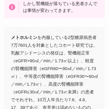
しかし腎機能が落ちている患者さんで
は事情が変わってきます。
メトホルミン
を内服している2型糖尿病患者
7万7601人を対象としたコホート研究では、
乳酸アシドーシスの発症は、腎機能正常
（eGFR>90㎖／min／1.73㎡以上）、軽度
の腎機能障害（eGFR60〜90㎖／min／1.73
㎡）、中等度の腎機能障害（eGFR30〜60㎖
／min／1.73㎡）、高度の腎機能障害
（eGFR≦30㎖／min／1.73㎡未満）の患者
でそれぞれ、10万人年当たり7.6、4.6、
17、39であり、有意差は認めないものの、