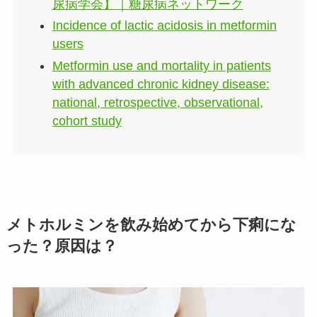
尿病学会】｜糖尿病ネットワーク
Incidence of lactic acidosis in metformin
users
Metformin use and mortality in patients
with advanced chronic kidney disease:
national, retrospective, observational,
cohort study
メトホルミンを飲み始めてから下痢にな
った？原因は？