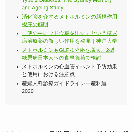
Type 2 Diabetes: The Sydney Memory
and Ageing Study
消化管を介するメトホルミンの新規作用
機序の解明
「便の中にブドウ糖を出す」という糖尿
病治療薬の新しい作用を発見｜神戸大学
メトホルミンもGLP-1分泌を増大、2型
糖尿病日本人への食事負荷で検討
メトホルミンの心血管イベント予防効果
と使用における注意点
産婦人科診療ガイドラインー産科編
2020