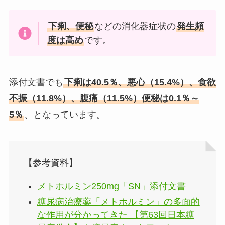
下痢、便秘
などの消化器症状の
発生頻
度は高め
です。
添付文書でも
下痢は40.5％、悪心（15.4%）、食欲
不振（11.8%）、腹痛（11.5%）便秘は0.1％～
5％
、
となっています。
【参考資料】
メトホルミン250mg「SN」添付文書
糖尿病治療薬「メトホルミン」の多面的
な作用が分かってきた 【第63回日本糖