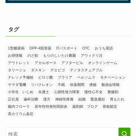
タグ
1型糖尿病
DPP-4阻害薬
ITパスポート
OTC
おうち英語
お得情報
のど飴
もりのしいたけ農園
アウィクリ注
アウトレット
アカルボース
アフターピル
オンラインゲーム
タリージェ
ダスキン
デエビゴ
デノタスチュアブル
ナレソメ予備校
ピロリ菌
プラリア
ベルソムラ
モチベーション
ヤマダ電機
リパクレオン
不眠
休薬期間
便秘
勉強会情報
小学生 いじめ
弁護士
心因性視力障害
慢性心不全
整腸剤
正社員
歯科治療
漢方
神経性疼痛
結婚
緊急避妊
胃もたれ
腸内フローラ
若年性特発性関節炎
薬剤師 ブログ
骨粗鬆症
高カリウム血症