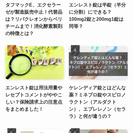
タフマックE、エクセラー
エンレスト錠は半錠（半分
ゼが製造販売中止！代替品
に分割）にできる？
は？リパクレオンからベリ
100mg2錠と200mg1錠は
チームまで！消化酵素製剤
同等？
の特徴とは？
エンレスト錠は用法用量や
ケレンディア錠とはどんな
レセプトコメントがややこ
薬？ミネブロ錠やスピロノ
しい？保険請求上の注意点
ラクトン（アルダクト
をまとめました！
ン）、エプレレノン（セラ
ラ）と何が違うの？