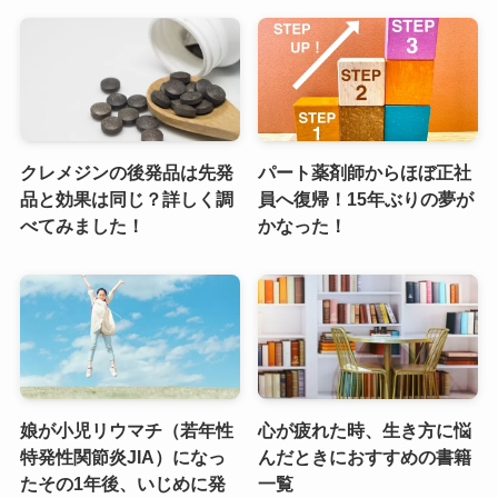
クレメジンの後発品は先発
パート薬剤師からほぼ正社
品と効果は同じ？詳しく調
員へ復帰！15年ぶりの夢が
べてみました！
かなった！
娘が小児リウマチ（若年性
心が疲れた時、生き方に悩
特発性関節炎JIA）になっ
んだときにおすすめの書籍
たその1年後、いじめに発
一覧