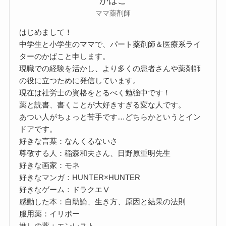
かばこ
ママ薬剤師
はじめまして！
中学生と小学生のママで、パート薬剤師＆医療系ライ
ターのかばこと申します。
現職での経験を活かし、より多くの患者さんや薬剤師
の役に立つために発信しています。
現在は社労士の資格をとるべく勉強中です！
薬と読書、書くことが大好きすぎる変な人です。
あつい人がちょっと苦手です…どちらかというとイン
ドアです。
好きな言葉：なんくるないさ
尊敬する人：稲森和夫さん、日野原重明先生
好きな画家：モネ
好きなマンガ：HUNTER×HUNTER
好きなゲーム：ドラクエⅤ
感動した本：自助論、生き方、原因と結果の法則
服用薬：イリボー
推しの薬：エンレスト