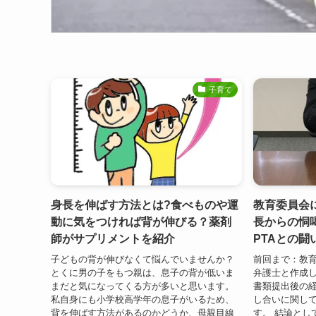
子育て
身長を伸ばす方法とは?食べものや運
教育委員会
動に気をつければ背が伸びる？薬剤
長からの恫
師がサプリメントを紹介
PTAとの闘
子どもの背が伸びなくて悩んでいませんか？
前回まで：教
とくに男の子をもつ親は、息子の背が低いま
弁護士と作成し
まだと気になってくる方が多いと思います。
書類提出後の経
私自身にも小学校高学年の息子がいるため、
し合いに関し
背を伸ばす方法があるのかどうか、母親目線
す。 結論とし