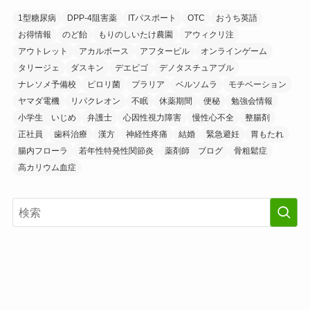
1型糖尿病
DPP-4阻害薬
ITパスポート
OTC
おうち英語
お得情報
のど飴
もりのしいたけ農園
アウィクリ注
アウトレット
アカルボース
アフターピル
オンラインゲーム
タリージェ
ダスキン
デエビゴ
デノタスチュアブル
ナレソメ予備校
ピロリ菌
プラリア
ベルソムラ
モチベーション
ヤマダ電機
リパクレオン
不眠
休薬期間
便秘
勉強会情報
小学生 いじめ
弁護士
心因性視力障害
慢性心不全
整腸剤
正社員
歯科治療
漢方
神経性疼痛
結婚
緊急避妊
胃もたれ
腸内フローラ
若年性特発性関節炎
薬剤師 ブログ
骨粗鬆症
高カリウム血症