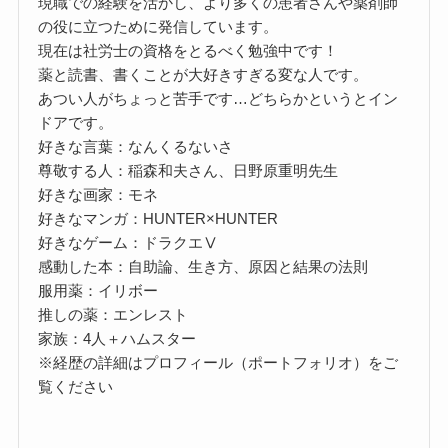
現職での経験を活かし、より多くの患者さんや薬剤師
の役に立つために発信しています。
現在は社労士の資格をとるべく勉強中です！
薬と読書、書くことが大好きすぎる変な人です。
あつい人がちょっと苦手です…どちらかというとイン
ドアです。
好きな言葉：なんくるないさ
尊敬する人：稲森和夫さん、日野原重明先生
好きな画家：モネ
好きなマンガ：HUNTER×HUNTER
好きなゲーム：ドラクエⅤ
感動した本：自助論、生き方、原因と結果の法則
服用薬：イリボー
推しの薬：エンレスト
家族：4人＋ハムスター
※経歴の詳細はプロフィール（ポートフォリオ）をご
覧ください