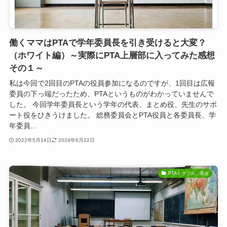
働くママはPTAで学年委員長を引き受けると大変？
（ホワイト編）～実際にPTA上層部に入ってみた感想
その１～
私は今回で2回目のPTAの役員参加になるのですが、1回目は広報
委員の下っ端だったため、PTAというものがわかっていませんで
した。 今回学年委員長という学年の代表、まとめ役、先生のサポ
ート役をひきうけました。 総務委員会とPTA役員と各委員長、学
年委員...
2022年5月14日
2024年6月22日
PTAトラブル、退会