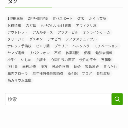
タグ
1型糖尿病
DPP-4阻害薬
ITパスポート
OTC
おうち英語
お得情報
のど飴
もりのしいたけ農園
アウィクリ注
アウトレット
アカルボース
アフターピル
オンラインゲーム
タリージェ
ダスキン
デエビゴ
デノタスチュアブル
ナレソメ予備校
ピロリ菌
プラリア
ベルソムラ
モチベーション
ヤマダ電機
リパクレオン
不眠
休薬期間
便秘
勉強会情報
小学生 いじめ
弁護士
心因性視力障害
慢性心不全
整腸剤
正社員
歯科治療
漢方
神経性疼痛
結婚
緊急避妊
胃もたれ
腸内フローラ
若年性特発性関節炎
薬剤師 ブログ
骨粗鬆症
高カリウム血症