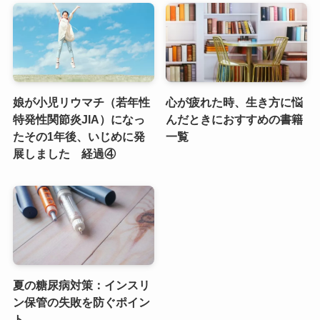
娘が小児リウマチ（若年性
心が疲れた時、生き方に悩
特発性関節炎JIA）になっ
んだときにおすすめの書籍
たその1年後、いじめに発
一覧
展しました 経過④
夏の糖尿病対策：インスリ
ン保管の失敗を防ぐポイン
ト