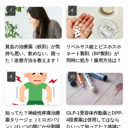
貧血の治療薬（鉄剤）が気
リベルサス錠とビスホスホ
持ち悪い、飲めない、困っ
ネート製剤（BP製剤）が
た！改善方法を教えます！
同時に処方！服用方法は？
知ってた？神経性疼痛治療
GLP-1受容体作動薬とDPP-
薬タリージェ（ミロガバリ
4阻害薬は併用してはなら
ン）はいつの間にか分割調
ないって知ってた？地域に