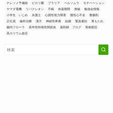
ナレソメ予備校
ピロリ菌
プラリア
ベルソムラ
モチベーション
ヤマダ電機
リパクレオン
不眠
休薬期間
便秘
勉強会情報
小学生 いじめ
弁護士
心因性視力障害
慢性心不全
整腸剤
正社員
歯科治療
漢方
神経性疼痛
結婚
緊急避妊
胃もたれ
腸内フローラ
若年性特発性関節炎
薬剤師 ブログ
骨粗鬆症
高カリウム血症