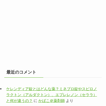
最近のコメント
ケレンディア錠とはどんな薬？ミネブロ錠やスピロノ
ラクトン（アルダクトン）、エプレレノン（セララ）
と何が違うの？
に
かばこ＠薬剤師
より