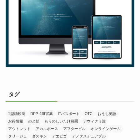
タグ
1型糖尿病
DPP-4阻害薬
ITパスポート
OTC
おうち英語
お得情報
のど飴
もりのしいたけ農園
アウィクリ注
アウトレット
アカルボース
アフターピル
オンラインゲーム
タリージェ
ダスキン
デエビゴ
デノタスチュアブル