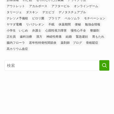
アウトレット
アカルボース
アフターピル
オンラインゲーム
タリージェ
ダスキン
デエビゴ
デノタスチュアブル
ナレソメ予備校
ピロリ菌
プラリア
ベルソムラ
モチベーション
ヤマダ電機
リパクレオン
不眠
休薬期間
便秘
勉強会情報
小学生 いじめ
弁護士
心因性視力障害
慢性心不全
整腸剤
正社員
歯科治療
漢方
神経性疼痛
結婚
緊急避妊
胃もたれ
腸内フローラ
若年性特発性関節炎
薬剤師 ブログ
骨粗鬆症
高カリウム血症