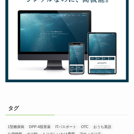
タグ
1型糖尿病
DPP-4阻害薬
ITパスポート
OTC
おうち英語
お得情報
のど飴
もりのしいたけ農園
アウィクリ注