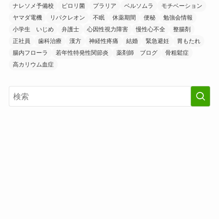
ナレソメ予備校
ピロリ菌
プラリア
ベルソムラ
モチベーション
ヤマダ電機
リパクレオン
不眠
休薬期間
便秘
勉強会情報
小学生 いじめ
弁護士
心因性視力障害
慢性心不全
整腸剤
正社員
歯科治療
漢方
神経性疼痛
結婚
緊急避妊
胃もたれ
腸内フローラ
若年性特発性関節炎
薬剤師 ブログ
骨粗鬆症
高カリウム血症