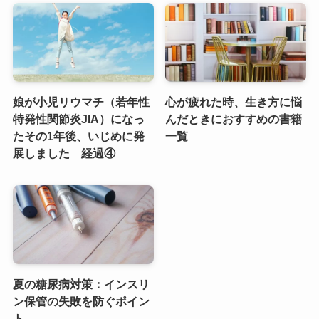
娘が小児リウマチ（若年性
心が疲れた時、生き方に悩
特発性関節炎JIA）になっ
んだときにおすすめの書籍
たその1年後、いじめに発
一覧
展しました 経過④
夏の糖尿病対策：インスリ
ン保管の失敗を防ぐポイン
ト