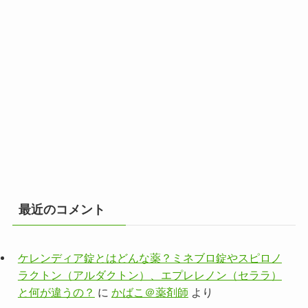
最近のコメント
ケレンディア錠とはどんな薬？ミネブロ錠やスピロノ
ラクトン（アルダクトン）、エプレレノン（セララ）
と何が違うの？
に
かばこ＠薬剤師
より