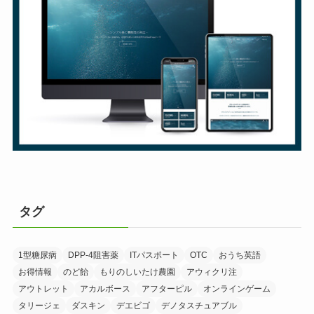
タグ
1型糖尿病
DPP-4阻害薬
ITパスポート
OTC
おうち英語
お得情報
のど飴
もりのしいたけ農園
アウィクリ注
アウトレット
アカルボース
アフターピル
オンラインゲーム
タリージェ
ダスキン
デエビゴ
デノタスチュアブル