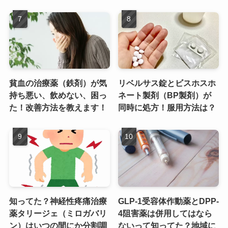
貧血の治療薬（鉄剤）が気
リベルサス錠とビスホスホ
持ち悪い、飲めない、困っ
ネート製剤（BP製剤）が
た！改善方法を教えます！
同時に処方！服用方法は？
知ってた？神経性疼痛治療
GLP-1受容体作動薬とDPP-
薬タリージェ（ミロガバリ
4阻害薬は併用してはなら
ン）はいつの間にか分割調
ないって知ってた？地域に