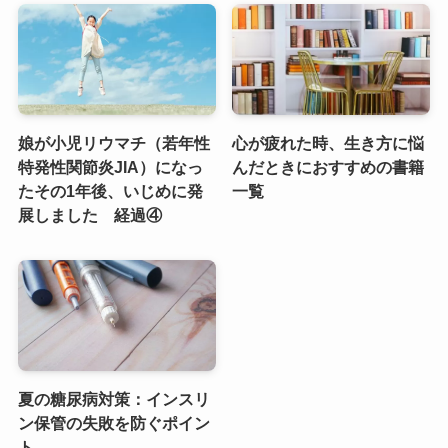
娘が小児リウマチ（若年性
心が疲れた時、生き方に悩
特発性関節炎JIA）になっ
んだときにおすすめの書籍
たその1年後、いじめに発
一覧
展しました 経過④
夏の糖尿病対策：インスリ
ン保管の失敗を防ぐポイン
ト