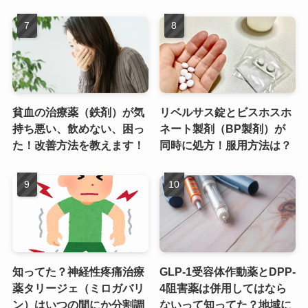
貧血の治療薬（鉄剤）が気
リベルサス錠とビスホスホ
持ち悪い、飲めない、困っ
ネート製剤（BP製剤）が
た！改善方法を教えます！
同時に処方！服用方法は？
知ってた？神経性疼痛治療
GLP-1受容体作動薬とDPP-
薬タリージェ（ミロガバリ
4阻害薬は併用してはなら
ン）はいつの間にか分割調
ないって知ってた？地域に