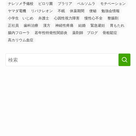
ナレソメ予備校
ピロリ菌
プラリア
ベルソムラ
モチベーション
ヤマダ電機
リパクレオン
不眠
休薬期間
便秘
勉強会情報
小学生 いじめ
弁護士
心因性視力障害
慢性心不全
整腸剤
正社員
歯科治療
漢方
神経性疼痛
結婚
緊急避妊
胃もたれ
腸内フローラ
若年性特発性関節炎
薬剤師 ブログ
骨粗鬆症
高カリウム血症