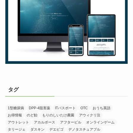
タグ
1型糖尿病
DPP-4阻害薬
ITパスポート
OTC
おうち英語
お得情報
のど飴
もりのしいたけ農園
アウィクリ注
アウトレット
アカルボース
アフターピル
オンラインゲーム
タリージェ
ダスキン
デエビゴ
デノタスチュアブル