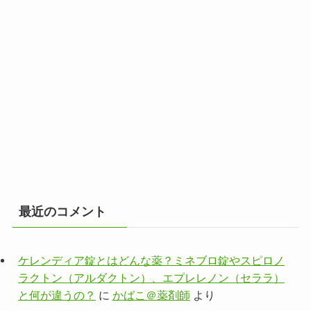
最近のコメント
ケレンディア錠とはどんな薬？ミネブロ錠やスピロノ
ラクトン（アルダクトン）、エプレレノン（セララ）
と何が違うの？
に
かばこ＠薬剤師
より