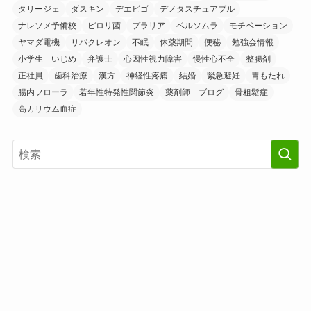
タリージェ
ダスキン
デエビゴ
デノタスチュアブル
ナレソメ予備校
ピロリ菌
プラリア
ベルソムラ
モチベーション
ヤマダ電機
リパクレオン
不眠
休薬期間
便秘
勉強会情報
小学生 いじめ
弁護士
心因性視力障害
慢性心不全
整腸剤
正社員
歯科治療
漢方
神経性疼痛
結婚
緊急避妊
胃もたれ
腸内フローラ
若年性特発性関節炎
薬剤師 ブログ
骨粗鬆症
高カリウム血症