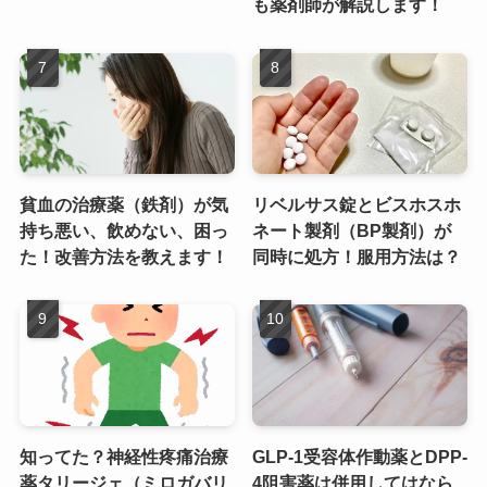
も薬剤師が解説します！
貧血の治療薬（鉄剤）が気
リベルサス錠とビスホスホ
持ち悪い、飲めない、困っ
ネート製剤（BP製剤）が
た！改善方法を教えます！
同時に処方！服用方法は？
知ってた？神経性疼痛治療
GLP-1受容体作動薬とDPP-
薬タリージェ（ミロガバリ
4阻害薬は併用してはなら