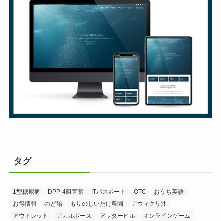
タグ
1型糖尿病
DPP-4阻害薬
ITパスポート
OTC
おうち英語
お得情報
のど飴
もりのしいたけ農園
アウィクリ注
アウトレット
アカルボース
アフターピル
オンラインゲーム