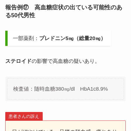
報告例⑰ 高血糖症状の出ている可能性のあ
る50代男性
一部薬剤：
プレドニン5㎎（総量20㎎）
ステロイド
の影響で高血糖の疑いあり。
検査値：随時血糖380㎎/dl HbA1c8.9%
患者さんの訴え