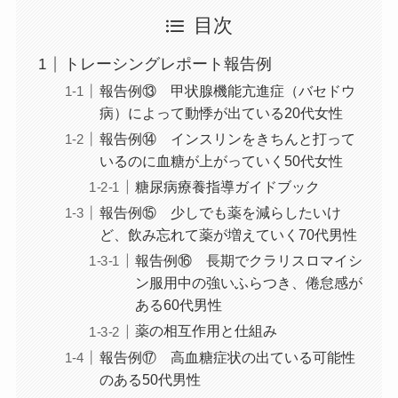
目次
トレーシングレポート報告例
報告例⑬ 甲状腺機能亢進症（バセドウ
病）によって動悸が出ている20代女性
報告例⑭ インスリンをきちんと打って
いるのに血糖が上がっていく50代女性
糖尿病療養指導ガイドブック
報告例⑮ 少しでも薬を減らしたいけ
ど、飲み忘れて薬が増えていく70代男性
報告例⑯ 長期でクラリスロマイシ
ン服用中の強いふらつき、倦怠感が
ある60代男性
薬の相互作用と仕組み
報告例⑰ 高血糖症状の出ている可能性
のある50代男性