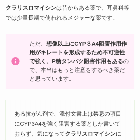
クラリスロマイシン
は昔からある薬で、耳鼻科等
では少量長期で使われるメジャーな薬です。
ただ、
想像以上にCYP３A4阻害作用作
用がキレートを形成するため不可逆性
で強く、P糖タンパク阻害作用もある
の
で、本当はもっと注意をするべき薬だ
と思っています。
ある抗がん剤で、添付文書上は禁忌の項目
にCYP3A4を強く阻害する薬としか書いて
おらず、気になって
クラリスロマイシン
に