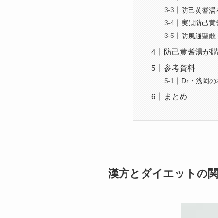
防己黄耆湯
実は防己黄
防風通聖散
防己黄耆湯が
参考資料
Dr・浅岡
まとめ
漢方とダイエットの