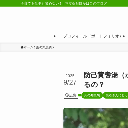
子育ても仕事も諦めない！ | ママ薬剤師かばこのブログ
プロフィール（ポートフォリオ）
ホーム
薬の知恵袋
防己黄耆湯（
2025
9/27
るの？
広告
薬の知恵袋
患者さんにとっ