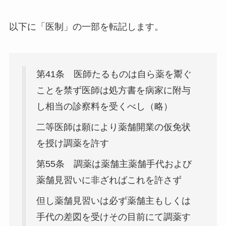
以下に「医制」の一部を転記します。
第41条 医師たるものは自ら薬を鬻ぐ
ことを禁ず医師は処方書を病家に附与
し相当の診察料を受くべし（略）
二等医師は願により薬舗開業の仮免状
を授け調薬を許す
第55条 調薬は薬舗主薬舗手代および
薬舗見習いに非ざればこれを許さず
但し薬舗見習いは必ず薬舗主もしくは
手代の差図を受けその目前にて調薬す