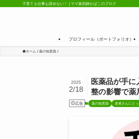
子育ても仕事も諦めない！ | ママ薬剤師かばこのブログ
プロフィール（ポートフォリオ）
ホーム
薬の知恵袋
医薬品が手に
2025
2/18
整の影響で薬
広告
薬の知恵袋
患者さんにとっ