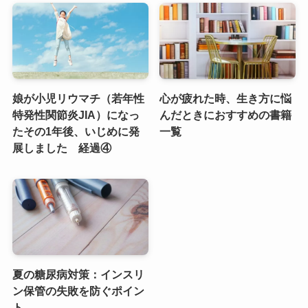
娘が小児リウマチ（若年性
心が疲れた時、生き方に悩
特発性関節炎JIA）になっ
んだときにおすすめの書籍
たその1年後、いじめに発
一覧
展しました 経過④
夏の糖尿病対策：インスリ
ン保管の失敗を防ぐポイン
ト