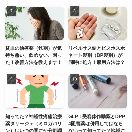
貧血の治療薬（鉄剤）が気
リベルサス錠とビスホスホ
持ち悪い、飲めない、困っ
ネート製剤（BP製剤）が
た！改善方法を教えます！
同時に処方！服用方法は？
知ってた？神経性疼痛治療
GLP-1受容体作動薬とDPP-
薬タリージェ（ミロガバリ
4阻害薬は併用してはなら
ン）はいつの間にか分割調
ないって知ってた？地域に