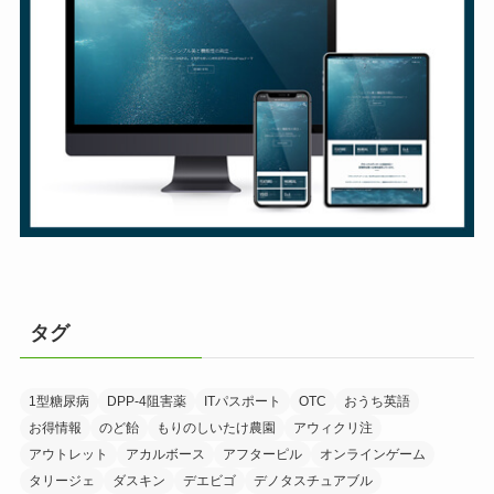
タグ
1型糖尿病
DPP-4阻害薬
ITパスポート
OTC
おうち英語
お得情報
のど飴
もりのしいたけ農園
アウィクリ注
アウトレット
アカルボース
アフターピル
オンラインゲーム
タリージェ
ダスキン
デエビゴ
デノタスチュアブル