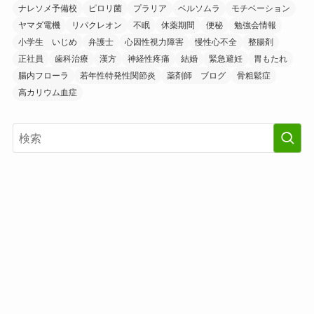
ナレソメ予備校
ピロリ菌
プラリア
ベルソムラ
モチベーション
ヤマダ電機
リパクレオン
不眠
休薬期間
便秘
勉強会情報
小学生 いじめ
弁護士
心因性視力障害
慢性心不全
整腸剤
正社員
歯科治療
漢方
神経性疼痛
結婚
緊急避妊
胃もたれ
腸内フローラ
若年性特発性関節炎
薬剤師 ブログ
骨粗鬆症
高カリウム血症