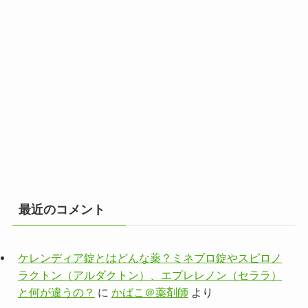
最近のコメント
ケレンディア錠とはどんな薬？ミネブロ錠やスピロノ
ラクトン（アルダクトン）、エプレレノン（セララ）
と何が違うの？
に
かばこ＠薬剤師
より